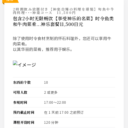
2時間飲み放題付き【神楽自慢の料理を堪能】旬魚や牛
肉料理･･･神楽コース 11,500円
包含2小时无限畅饮【享受神乐的名菜】时令鱼类
和牛肉菜肴...神乐套餐11,500日元
除了使用时令食材烹制的怀石料理外，您还可以享用牛
肉菜肴。
以其华丽的菜肴，推荐用于娱乐。
东西的个数
10
可用人数
2 或更多
参观时间
17:00〜22:00
预约截止时间
在 1 天前 17:00 之前预订
课程开设时间
120 分钟