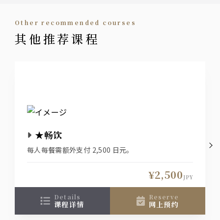
other recommended courses
烧酒
其他推荐课程
土豆烧酒、大麦烧酒
清酒
梅酒
葡萄酒
★畅饮
一杯葡萄酒（红、白）
每人每餐需额外支付 2,500 日元。
汽水
¥2,500
JPY
details
reserve
课程详情
网上预约