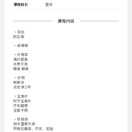
课程时长
整年
课程内容
·突出
奶豆腐
・咸青椒
・开胃菜
清炒银鱼
水煮贝类
鲱鱼 鲱鱼
・水物
蛤蜊汤
古龙津三叶
・生鱼片
时令生鱼片
芥末醋橘
全套手柄
・铁板烧
和牛里脊牛排
阿梅拉番茄、芥末、岩盐