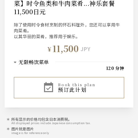
菜】时令鱼类和牛肉菜肴...神乐套餐
11,500日元
除了使用时令食材烹制的怀石料理外，您还可以享用牛
肉菜肴。
以其华丽的菜肴，推荐用于娱乐。
11,500
¥
JPY
无限畅饮菜单
120 分钟
啤酒
book this plan
预订此计划
三得利优质麦芽、生啤酒
酸的
柠檬、酸橙、可尔必思、巨峰、柚子、葡萄柚
所有显示的价格均包含日本消费税。
All displayed prices include Japanese consumption tax.
鸡尾酒
图片就是图片
image is for reference only
高球