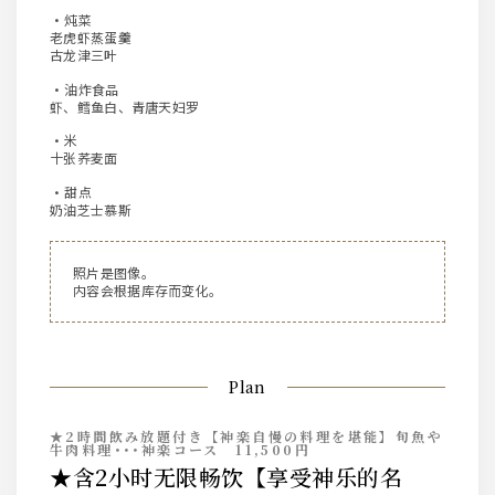
・炖菜
老虎虾蒸蛋羹
古龙津三叶
・油炸食品
虾、鳕鱼白、青唐天妇罗
·米
十张荞麦面
·甜点
奶油芝士慕斯
照片是图像。
内容会根据库存而变化。
Plan
★2時間飲み放題付き【神楽自慢の料理を堪能】旬魚や
牛肉料理･･･神楽コース 11,500円
★含2小时无限畅饮【享受神乐的名