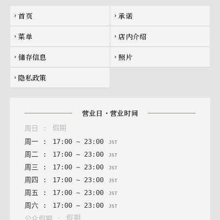
Footer navigation
首页
承诺
chevron_right
chevron_right
菜单
店内介绍
chevron_right
chevron_right
储存信息
照片
chevron_right
chevron_right
隐私政策
chevron_right
营业日・营业时间
假期
周日
:
周一
:
17
:
00
~
23
:
00
JST
周二
:
17
:
00
~
23
:
00
JST
周三
:
17
:
00
~
23
:
00
JST
周四
:
17
:
00
~
23
:
00
JST
周五
:
17
:
00
~
23
:
00
JST
周六
:
17
:
00
~
23
:
00
JST
假期
公众假期
: